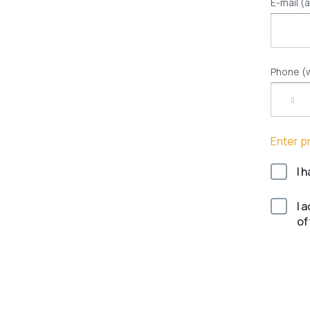
E-mail (a
Phone (w
Enter 
I 
I 
of