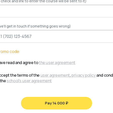
 check and link to enter the course will be sent to it)
e'll get in touch if something goes wrong)
promo code
have read and agree to
the user agreement
accept the terms of the
user agreement
,
privacy policy
and cond
 the
school's user agreement
Pay 14 000 ₽